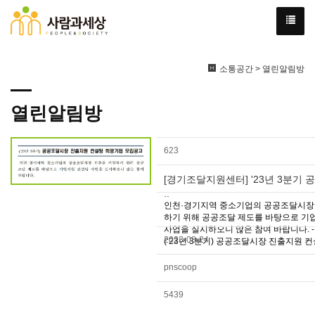
소통공간 > 열린알림방
열린알림방
623
[경기조달지원센터] '23년 3분기
..
인천·경기지역 중소기업의 공공조달시장
하기 위해 공공조달 제도를 바탕으로 기
사업을 실시하오니 많은 참여 바랍니다. - 사
2023-08-24
(‘23년 3분기) 공공조달시장 진출지원 컨설팅
pnscoop
5439