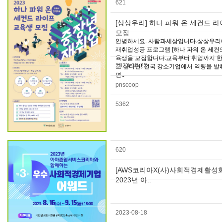
621
[상상우리] 하나 파워 온 세컨드 
모집
안녕하세요. 사람과세상입니다.상상우리
재취업성공 프로그램 [하나 파워 온 세컨드
육생을 모집합니다.교육부터 취업까지 
2023-08-22
고 싶다면! 전국 강소기업에서 역량을 발
면..
pnscoop
5362
620
[AWS코리아X(사)사회적경제활성
2023년 아..
2023-08-18