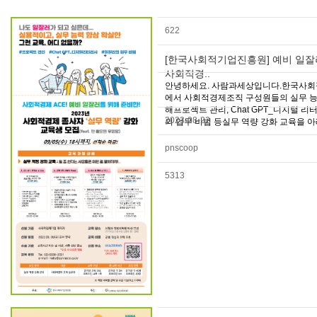
622
[한국사회적기업진흥원] 예비 일잘
사회적경..
안녕하세요. 사람과세상입니다.한국사
에서 사회적경제조직 구성원들의 실무 능
해프로젝트 관리, Chat GPT_디지털 리
2023-08-22
의 업무 비법 등실무 역량 강화 교육을 아래
pnscoop
5313