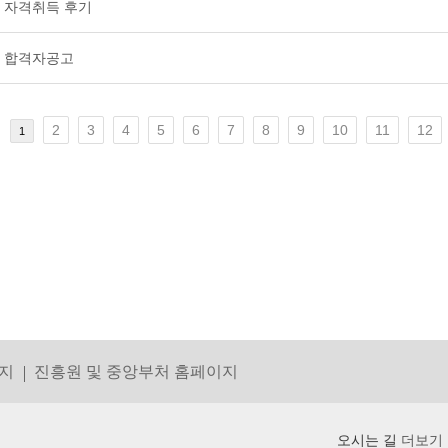
 자격취득 후기
사 합격자공고
2
3
4
5
6
7
8
9
10
11
12
1
지
진흥원 및 중앙부처 홈페이지
오시는 길
더보기