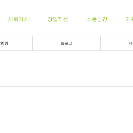
사회가치
창업지원
소통공간
기
알림방
블로그
자