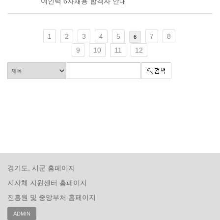
여인력 6차채용 합격자 안내
1
2
3
4
5
7
8
6
9
10
11
12
경기도, 시군 홈페이지
지자체 지원센터 홈페이지
진흥원 및 중앙부처 홈페이지
ADMIN