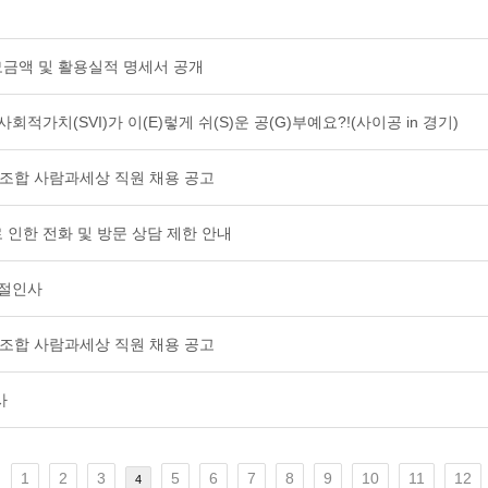
 모금액 및 활용실적 명세서 공개
사회적가치(SVI)가 이(E)렇게 쉬(S)운 공(G)부예요?!(사이공 in 경기)
동조합 사람과세상 직원 채용 공고
 인한 전화 및 방문 상담 제한 안내
명절인사
동조합 사람과세상 직원 채용 공고
사
1
2
3
5
6
7
8
9
10
11
12
4