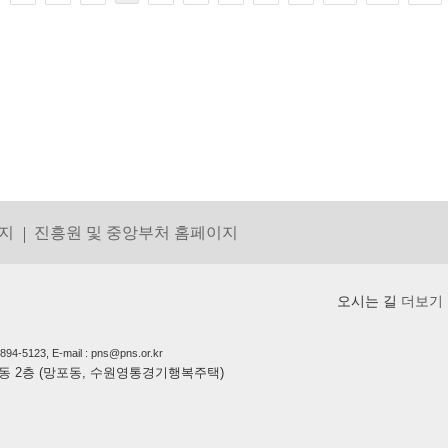
지
진흥원 및 중앙부처 홈페이지
오시는 길
더보기
5123, E-mail : pns@pns.or.kr
상가동 2층 (망포동, 수원영통경기행복주택)