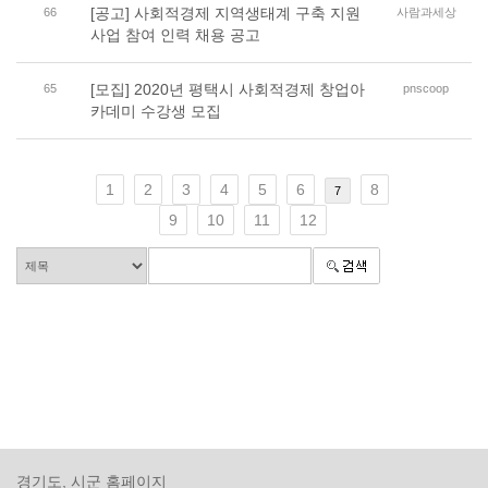
[공고] 사회적경제 지역생태계 구축 지원
66
사람과세상
사업 참여 인력 채용 공고
[모집] 2020년 평택시 사회적경제 창업아
65
pnscoop
카데미 수강생 모집
1
2
3
4
5
6
8
7
9
10
11
12
경기도, 시군 홈페이지