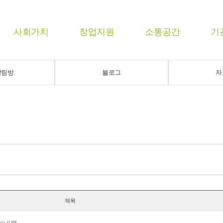
사회가치
창업지원
소통공간
기
알림방
블로그
자
제목