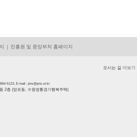
지
진흥원 및 중앙부처 홈페이지
오시는 길
더보기
5123, E-mail : pns@pns.or.kr
상가동 2층 (망포동, 수원영통경기행복주택)