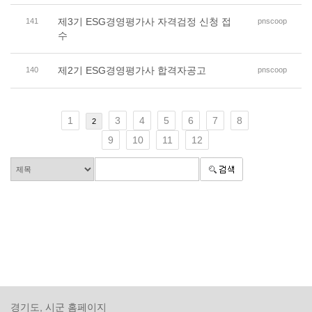
제3기 ESG경영평가사 자격검정 신청 접
141
pnscoop
수
제2기 ESG경영평가사 합격자공고
140
pnscoop
1
3
4
5
6
7
8
2
9
10
11
12
경기도, 시군 홈페이지