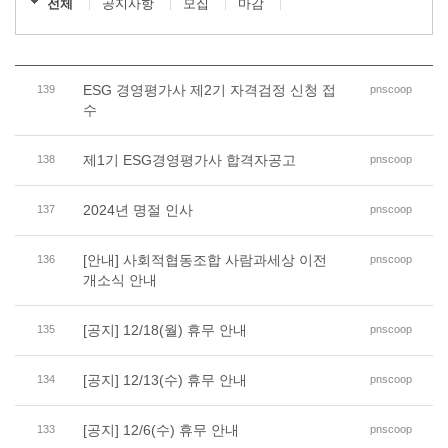
전체
공지사항
모집
마감
ESG 경영평가사 제2기 자격검정 신청 접
139
pnscoop
수
제1기 ESG경영평가사 합격자공고
138
pnscoop
2024년 명절 인사
137
pnscoop
[안내] 사회적협동조합 사람과세상 이전
136
pnscoop
개소식 안내
[공지] 12/18(월) 휴무 안내
135
pnscoop
[공지] 12/13(수) 휴무 안내
134
pnscoop
[공지] 12/6(수) 휴무 안내
133
pnscoop