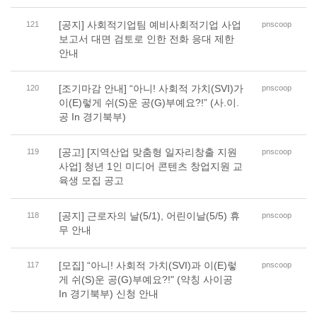
[공지] 사회적기업팀 예비사회적기업 사업
121
pnscoop
보고서 대면 검토로 인한 전화 응대 제한
안내
[조기마감 안내] “아니! 사회적 가치(SVI)가
120
pnscoop
이(E)렇게 쉬(S)운 공(G)부예요?!” (사.이.
공 In 경기북부)
[공고] [지역산업 맞춤형 일자리창출 지원
119
pnscoop
사업] 청년 1인 미디어 콘텐츠 창업지원 교
육생 모집 공고
[공지] 근로자의 날(5/1), 어린이날(5/5) 휴
118
pnscoop
무 안내
[모집] “아니! 사회적 가치(SVI)과 이(E)렇
117
pnscoop
게 쉬(S)운 공(G)부예요?!" (약칭 사이공
In 경기북부) 신청 안내