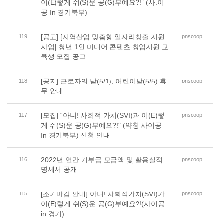
이(E)렇게 쉬(S)운 공(G)부예요?!” (사.이.
공 In 경기북부)
[공고] [지역산업 맞춤형 일자리창출 지원
119
pnscoop
사업] 청년 1인 미디어 콘텐츠 창업지원 교
육생 모집 공고
[공지] 근로자의 날(5/1), 어린이날(5/5) 휴
118
pnscoop
무 안내
[모집] “아니! 사회적 가치(SVI)과 이(E)렇
117
pnscoop
게 쉬(S)운 공(G)부예요?!" (약칭 사이공
In 경기북부) 신청 안내
2022년 연간 기부금 모금액 및 활용실적
116
pnscoop
명세서 공개
[조기마감 안내] 아니! 사회적가치(SVI)가
115
pnscoop
이(E)렇게 쉬(S)운 공(G)부예요?!(사이공
in 경기)