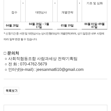
‣
‣
‣
기초 및 심화
접수
대면심사
개별연락
04
월
28
일
~ 5
월
06
월
01
일
~09
월
04
월
28
일
05
월
19
일
17
일
07
일
신청기간 중 서면 및 대면심사는 상시진행
대상자 개별연락
하며
상기 일정은 내부 사정에
*
(
)
,
따라 일부 변경 될 수 있습니다
.
□ 문의처
○ 사회적협동조합 사람과세상 전략기획팀
○ 전 화 : 070-4762-5679
○ 인터넷(e-mail) : jeesanmat610@gmail.com