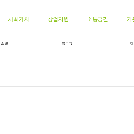
사회가치
창업지원
소통공간
기
알림방
블로그
자