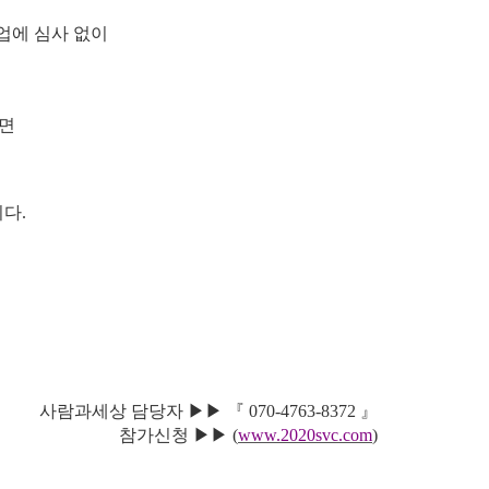
업에 심사 없이
면
니다
.
사람과세상 담당자
▶▶ 『
070-4763-8372
』
참가신청
▶▶
(
www.2020svc.com
)