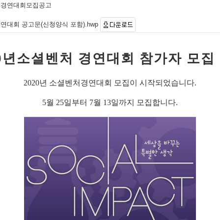
벤처경연대회모집공고
경연대회 공고문(신청양식 포함).hwp
0
년소셜벤처 경연대회 참가자 모집
2020
년 소셜벤처경연대회 모집이 시작되었습니다
.
5
월
25
일부터
7
월
13
일까지 모집합니다
.