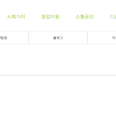
사회가치
창업지원
소통공간
기
알림방
블로그
자