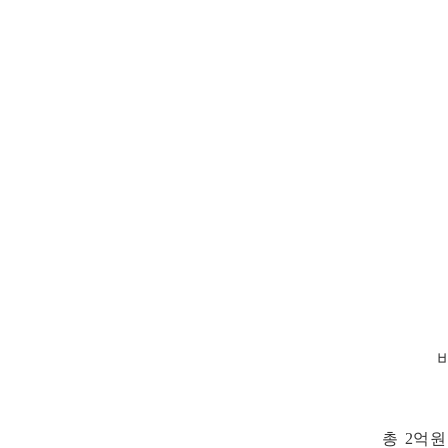
총
2
억원