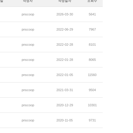
일
작성자
작성일자
조회수
pnscoop
2026-03-30
5641
pnscoop
2022-06-29
7967
pnscoop
2022-02-28
8101
pnscoop
2022-01-28
8065
pnscoop
2022-01-05
11560
pnscoop
2021-03-31
9504
pnscoop
2020-12-29
10301
pnscoop
2020-11-05
9731