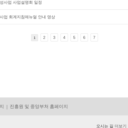
육성사업 사업설명회 일정
성사업 회계지침매뉴얼 안내 영상
2
3
4
5
6
7
1
지
진흥원 및 중앙부처 홈페이지
오시는 길
더보기