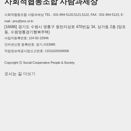
사회적협동조합 사람과세상
사회적협동조합 사람과세상 TEL : 031-894-5120,5121,5122, FAX : 031-894-5123, E-
mail : pns@pns.or.kr
[16686] 경기도 수원시 영통구 동탄지성로 470번길 34, 상가동 2층 (망포
동, 수원영통경기행복주택)
사업자등록번호: 124-82-22946
인터넷신문 등록번호: 경기,아53985
직업정보제공사업신고번호: J1511020200006
Copyright ⓒ Social Cooperative People & Society.
오시는 길
더보기